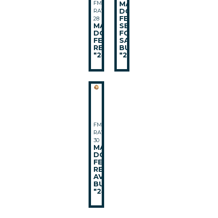
FMI-
MANCHON
DOUBLE
RAV-
FEMELLE
28
MANCHON
SERIE
DOUBLE
FORTE
FEMELLE
SANS
REDUIT
BUTEE
"240"
"270"
FMI-
RAV-
30
MANCHON
DOUBLE
FEMELLE
REDUIT
AVEC
BUTEE
"240B"