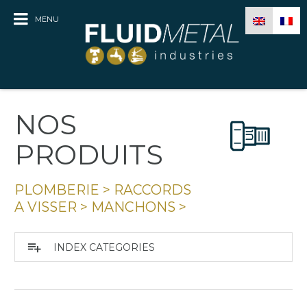
MENU
NOS
PRODUITS
PLOMBERIE
>
RACCORDS
A VISSER
>
MANCHONS
>
playlist_add
INDEX CATEGORIES