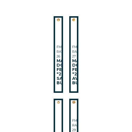
FMI-
FMI-
RAV-
RAV-
26
27
MANCHON
MANCHON
DOUBLE
DOUBLE
FEMELLE
FEMELLE
"272"
"270B"
SANS
AVEC
BUTEE
BUTEE
FMI-
RAV-
29