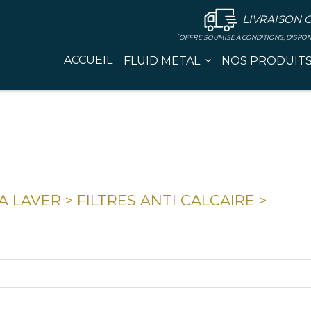
LIVRAISON 
*
OFFRE SOUMISE À CONDITIONS, DISPO
ACCUEIL
FLUID METAL
NOS PRODUIT
A LAVER
>
FILTRES ANTI CALCAIRE
>