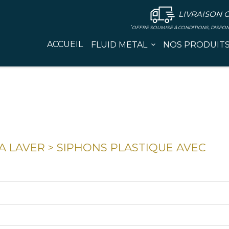
LIVRAISON 
*
OFFRE SOUMISE À CONDITIONS, DISPO
ACCUEIL
FLUID METAL
NOS PRODUIT
A LAVER
>
SIPHONS PLASTIQUE AVEC