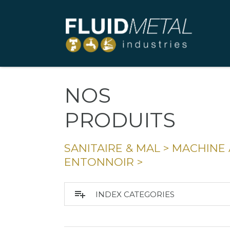
NOS
PRODUITS
SANITAIRE & MAL
>
MACHINE 
ENTONNOIR
>
playlist_add
INDEX CATEGORIES