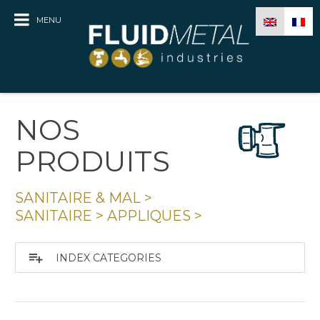
MENU
NOS
PRODUITS
SANITAIRE & MAL
>
SANITAIRE
>
APPLIQUES
>
playlist_add
INDEX CATEGORIES