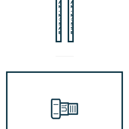
APPLIQUE
APPLIQUE
MALE
MALE
-
-
MALE
MALE
⏀
⏀
52
52
AVEC
SANS
ECROU
ECROU