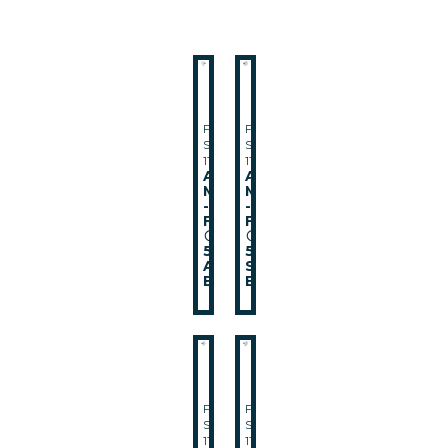
FMI-
FMI-
SA-
SA-
115
116
APPLIQUE
APPLIQUE
MALE
MALE
-
-
FEMELLE
FEMELLE
⏀
⏀
52
52
AVEC
SANS
ECROU
ECROU
FMI-
FMI-
SA-
SA-
117
118