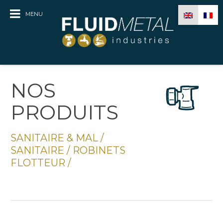
MENU
NOS
PRODUITS
SANITAIRE & MAL
/
SANITAIRE
/
ROBINETS
FLOTTEUR
/