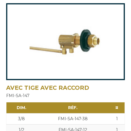
AVEC TIGE AVEC RACCORD
FMI-SA-147
DIM.
RÉF.
¤
3/8
FMI-SA-147-38
1
1/2
FMI-SA-147-12
1